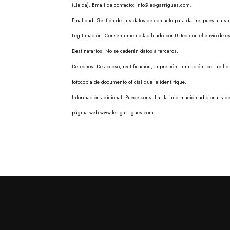
(Lleida). Email de contacto: info@les-garrigues.com.
Finalidad: Gestión de sus datos de contacto para dar respuesta a su
Legitimación: Consentimiento facilitado por Usted con el envío de e
Destinatarios: No se cederán datos a terceros.
Derechos: De acceso, rectificación, supresión, limitación, portabili
fotocopia de documento oficial que le identifique.
Información adicional: Puede consultar la información adicional y de
página web www.les-garrigues.com.