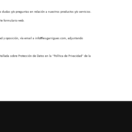
s dudas y/o preguntas en relación a nuestros productos y/o servicios.
ste formulario web.
dad y oposición, vía email a info@les-garrigues.com, adjuntando
tallada sobre Protección de Datos en la “Política de Privacidad” de la