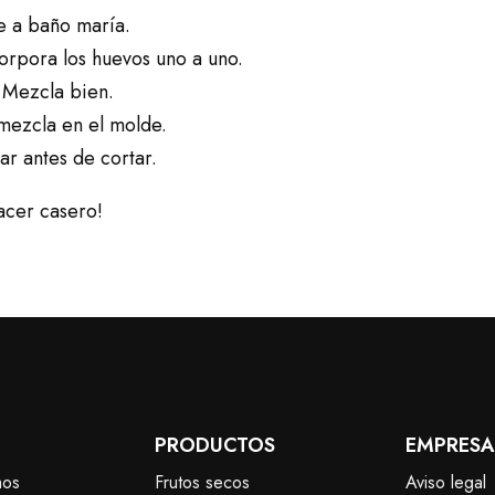
te a baño maría.
orpora los huevos uno a uno.
. Mezcla bien.
 mezcla en el molde.
ar antes de cortar.
lacer casero!
PRODUCTOS
EMPRESA
mos
Frutos secos
Aviso legal