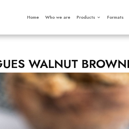
Home
Who we are
Products
Formats
IGUES WALNUT BROWN